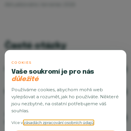
Aktualizováno:
červenec 2026
Časté otázky
COOKIES
add
Co je náplní práce obchodního ředitele?
Vaše soukromí je pro nás
důležité
Používáme cookies, abychom mohli web
add
Komu obchodní ředitel reportuje?
vylepšovat a rozumět, jak ho používáte. Některé
jsou nezbytné, na ostatní potřebujeme váš
souhlas.
Jaký je rozdíl mezi obchodním ředitelem
add
a CSO?
Více v
zásadách zpracování osobních údajů
.