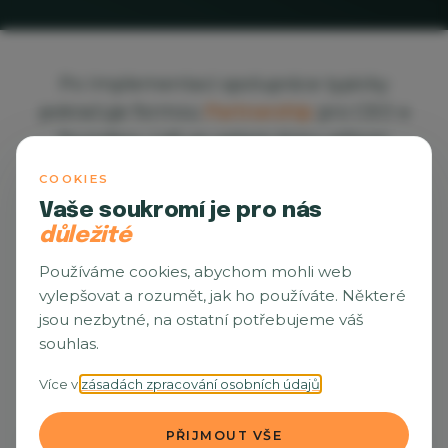
Po Implementaci spolupráce typicky
pokračuje formou
Partnership
pro CEO a
foundery. Lidi ve vašem týmu přitom
rozvíjíme přes
mentoring
1:1.
COOKIES
Vaše soukromí je pro nás
důležité
Používáme cookies, abychom mohli web
REFERENCE
vylepšovat a rozumět, jak ho používáte. Některé
jsou nezbytné, na ostatní potřebujeme váš
souhlas.
Co o nás
říkají
Více v
zásadách zpracování osobních údajů
.
PŘIJMOUT VŠE